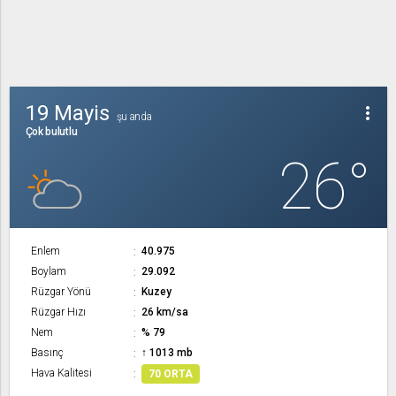
19 Mayis
more_vert
şu anda
Çok bulutlu
26°
Enlem
40.975
Boylam
29.092
Rüzgar Yönü
Kuzey
Rüzgar Hızı
26 km/sa
Nem
% 79
Basınç
↑ 1013 mb
Hava Kalitesi
70 ORTA