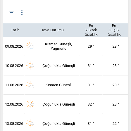
filter_list
more_vert
En
En
Tarih
Hava Durumu
Yüksek
Düşük
Sıcaklık
Sıcaklık
Kısmen Güneşli,
09.08.2026
29 °
23 °
Yağmurlu
10.08.2026
Çoğunlukla Güneşli
31 °
23 °
11.08.2026
Kısmen Güneşli
31 °
23 °
12.08.2026
Çoğunlukla Güneşli
32 °
23 °
13.08.2026
Çoğunlukla Güneşli
31 °
22 °