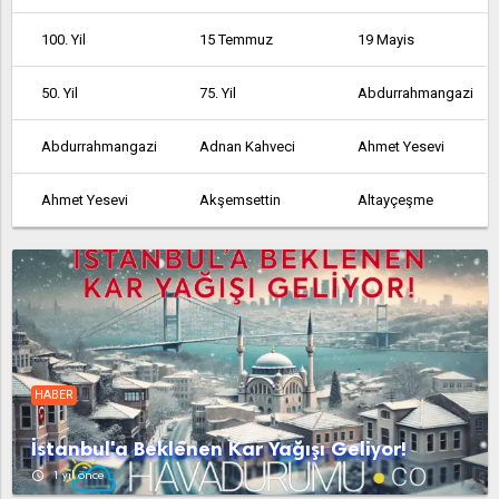
100. Yil
15 Temmuz
19 Mayis
50. Yil
75. Yil
Abdurrahmangazi
Abdurrahmangazi
Adnan Kahveci
Ahmet Yesevi
Ahmet Yesevi
Akşemsettin
Altayçeşme
Altinşehir
Altintepe
Altintepsi
Ambarli
Armağanevler
Atakent
Atalar
Atatürk
Atatürk
HABER
Atatürk
Avcılar
Ayazağa
İstanbul'a Beklenen Kar Yağışı Geliyor!
Aydinli
Bağcılar
Bağlarbaşi
access_time
1 yıl önce