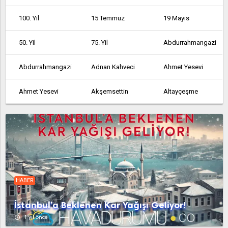
100. Yil
15 Temmuz
19 Mayis
50. Yil
75. Yil
Abdurrahmangazi
Abdurrahmangazi
Adnan Kahveci
Ahmet Yesevi
Ahmet Yesevi
Akşemsettin
Altayçeşme
Altinşehir
Altintepe
Altintepsi
Ambarli
Armağanevler
Atakent
Atalar
Atatürk
Atatürk
HABER
Atatürk
Avcılar
Ayazağa
İstanbul'a Beklenen Kar Yağışı Geliyor!
Aydinli
Bağcılar
Bağlarbaşi
access_time
1 yıl önce