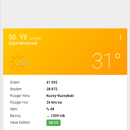
50. Yil
more_vert
şu anda
Çoğunlukla güneşli
31°
Enlem
41.092
Boylam
28.872
Rüzgar Yönü
Kuzey-Kuzeybatı
Rüzgar Hızı
24 km/sa
Nem
% 48
Basınç
↔ 1009 mb
Hava Kalitesi
50 İYI