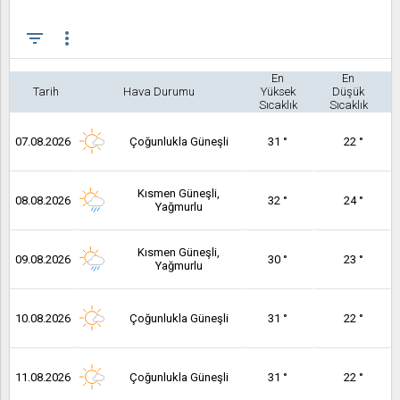
filter_list
more_vert
En
En
Tarih
Hava Durumu
Yüksek
Düşük
Sıcaklık
Sıcaklık
07.08.2026
Çoğunlukla Güneşli
31 °
22 °
Kısmen Güneşli,
08.08.2026
32 °
24 °
Yağmurlu
Kısmen Güneşli,
09.08.2026
30 °
23 °
Yağmurlu
10.08.2026
Çoğunlukla Güneşli
31 °
22 °
11.08.2026
Çoğunlukla Güneşli
31 °
22 °